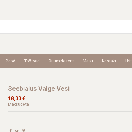
Pood
Töötoad
Ruumide rent
Meist
Kontakt
Üri
Seebialus Valge Vesi
18,00 €
Maksudeta