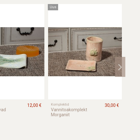
Uus
Uus
Komplektid
Dekora
12,00 €
30,00 €
vad
Vannitoakomplekt
Hamba
Morganiit