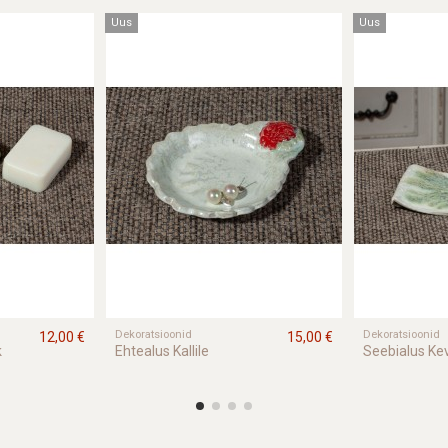
Uus
Uus
Dekoratsioonid
Dekoratsioonid
12,00 €
15,00 €
k
Ehtealus Kallile
Seebialus Ke