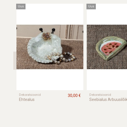
Uus
Uus
Dekoratsioonid
Dekoratsioonid
30,00 €
Ehtealus
Seebialus Arbuusilõi