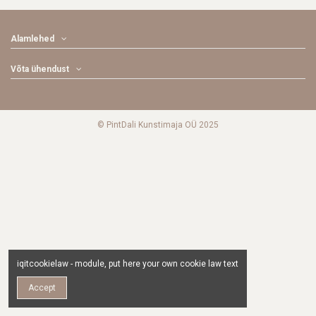
Alamlehed
Võta ühendust
© PintDali Kunstimaja OÜ 2025
iqitcookielaw - module, put here your own cookie law text
Accept