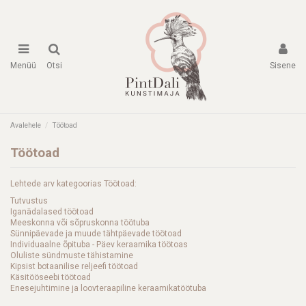
Menüü
Otsi
Sisene
Avalehele
Töötoad
Töötoad
Lehtede arv kategoorias Töötoad:
Tutvustus
Iganädalased töötoad
Meeskonna või sõpruskonna töötuba
Sünnipäevade ja muude tähtpäevade töötoad
Individuaalne õpituba - Päev keraamika töötoas
Oluliste sündmuste tähistamine
Kipsist botaanilise reljeefi töötoad
Käsitööseebi töötoad
Enesejuhtimine ja loovteraapiline keraamikatöötuba